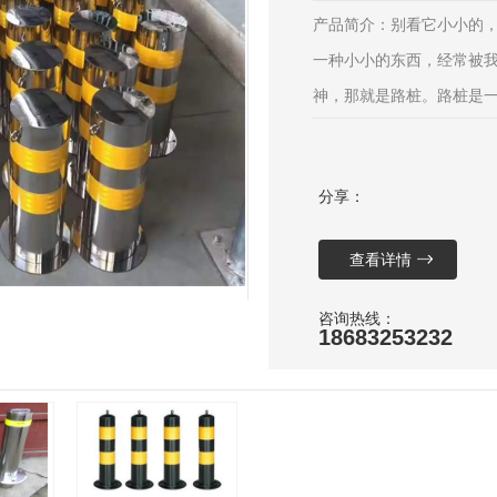
产品简介：别看它小小的，
一种小小的东西，经常被我
神，那就是路桩。路桩是一
示出车辆可以行驶的道路
度条件下正确导航。虽然
分享：
中起着至关重要的作用。
桩吧
查看详情
咨询热线：
18683253232