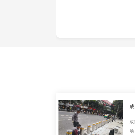
成
政
成
场